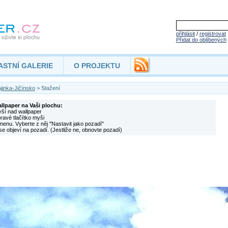
přihlásit
/
registrovat
Přidat do oblíbených
ASTNÍ GALERIE
O PROJEKTU
jinka-Jičínsko
> Stažení
allpaper na Vaši plochu:
yší nad wallpaper
pravé tlačítko myši
menu. Vyberte z něj "Nastavit jako pozadí"
se objeví na pozadí. (Jestliže ne, obnovte pozadí)