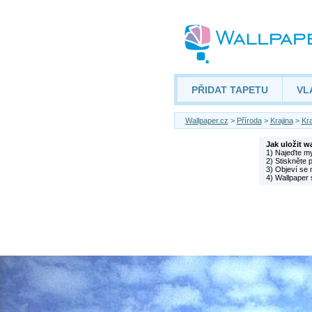
PŘIDAT TAPETU
VL
Wallpaper.cz
>
Příroda
>
Krajina
>
Kra
Jak uložit w
1) Najeďte m
2) Stiskněte 
3) Objeví se 
4) Wallpaper 