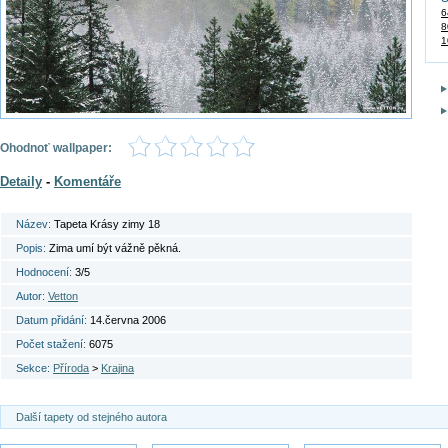
6
8
1
Ohodnoť wallpaper:
Detaily
-
Komentáře
Název:
Tapeta Krásy zimy 18
Popis:
Zima umí být vážně pěkná.
Hodnocení:
3/5
Autor:
Vetton
Datum přidání:
14.června 2006
Počet stažení:
6075
Sekce:
Příroda
>
Krajina
Další tapety od stejného autora