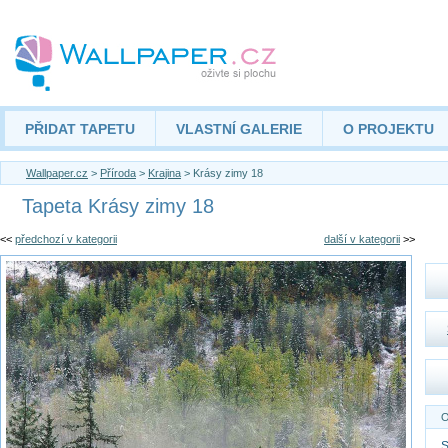
PŘIDAT TAPETU
VLASTNÍ GALERIE
O PROJEKTU
Wallpaper.cz
>
Příroda
>
Krajina
> Krásy zimy 18
Tapeta Krásy zimy 18
<<
předchozí v kategorii
další v kategorii
>>
O
S