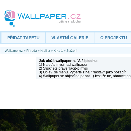
PŘIDAT TAPETU
VLASTNÍ GALERIE
O PROJEKTU
Wallpaper.cz
>
Příroda
>
Krajina
>
Krka 1
> Stažení
Jak uložit wallpaper na Vaši plochu:
1) Najeďte myší nad wallpaper
2) Stiskněte pravé tlačítko myši
3) Objeví se menu. Vyberte z něj "Nastavit jako pozadí"
4) Wallpaper se objeví na pozadí. (Jestliže ne, obnovte po