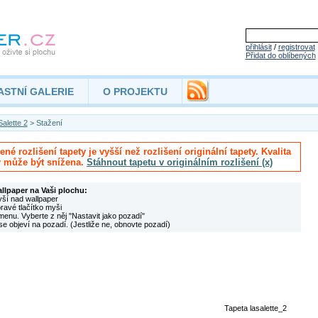
přihlásit
/
registrovat
Přidat do oblíbených
ASTNÍ GALERIE
O PROJEKTU
alette 2
> Stažení
né rozlišení tapety je vyšší než rozlišení originální tapety. Kvalita
y může být snížena.
Stáhnout tapetu v originálním rozlišení (x)
allpaper na Vaši plochu:
yší nad wallpaper
pravé tlačítko myši
menu. Vyberte z něj "Nastavit jako pozadí"
se objeví na pozadí. (Jestliže ne, obnovte pozadí)