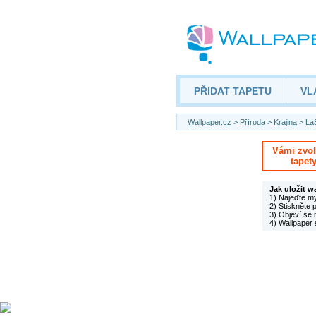
PŘIDAT TAPETU
VL
Wallpaper.cz
>
Příroda
>
Krajina
>
LaS
Vámi zvole
tapet
Jak uložit w
1) Najeďte m
2) Stiskněte 
3) Objeví se 
4) Wallpaper 