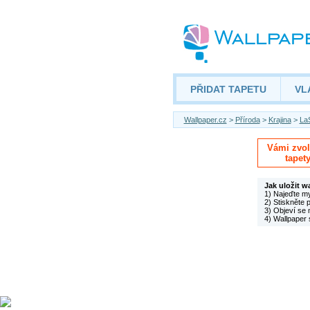
PŘIDAT TAPETU
VL
Wallpaper.cz
>
Příroda
>
Krajina
>
LaS
Vámi zvole
tapet
Jak uložit w
1) Najeďte m
2) Stiskněte 
3) Objeví se 
4) Wallpaper 