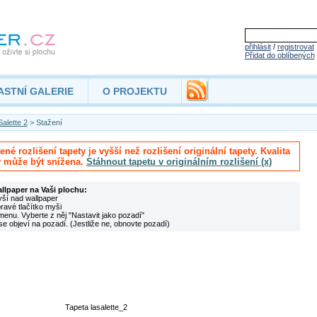
přihlásit
/
registrovat
Přidat do oblíbených
ASTNÍ GALERIE
O PROJEKTU
alette 2
> Stažení
né rozlišení tapety je vyšší než rozlišení originální tapety. Kvalita
y může být snížena.
Stáhnout tapetu v originálním rozlišení (x)
allpaper na Vaši plochu:
yší nad wallpaper
pravé tlačítko myši
menu. Vyberte z něj "Nastavit jako pozadí"
se objeví na pozadí. (Jestliže ne, obnovte pozadí)