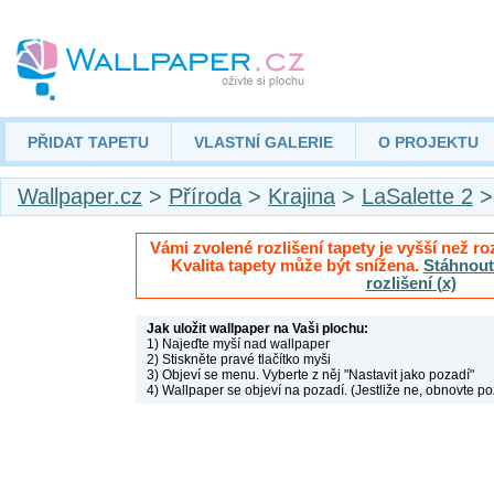
PŘIDAT TAPETU
VLASTNÍ GALERIE
O PROJEKTU
Wallpaper.cz
>
Příroda
>
Krajina
>
LaSalette 2
>
Vámi zvolené rozlišení tapety je vyšší než roz
Kvalita tapety může být snížena.
Stáhnout 
rozlišení (x)
Jak uložit wallpaper na Vaši plochu:
1) Najeďte myší nad wallpaper
2) Stiskněte pravé tlačítko myši
3) Objeví se menu. Vyberte z něj "Nastavit jako pozadí"
4) Wallpaper se objeví na pozadí. (Jestliže ne, obnovte po