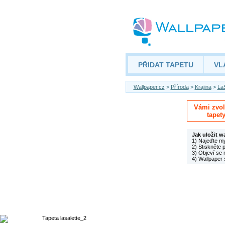
PŘIDAT TAPETU
VL
Wallpaper.cz
>
Příroda
>
Krajina
>
LaS
Vámi zvole
tapet
Jak uložit w
1) Najeďte m
2) Stiskněte 
3) Objeví se 
4) Wallpaper 