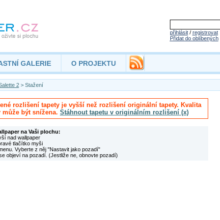
přihlásit
/
registrovat
Přidat do oblíbených
ASTNÍ GALERIE
O PROJEKTU
alette 2
> Stažení
né rozlišení tapety je vyšší než rozlišení originální tapety. Kvalita
y může být snížena.
Stáhnout tapetu v originálním rozlišení (x)
allpaper na Vaši plochu:
yší nad wallpaper
pravé tlačítko myši
menu. Vyberte z něj "Nastavit jako pozadí"
se objeví na pozadí. (Jestliže ne, obnovte pozadí)