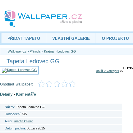
PŘIDAT TAPETU
VLASTNÍ GALERIE
O PROJEKTU
Wallpaper.cz
>
Příroda
>
Krajina
> Ledovec GG
Tapeta Ledovec GG
CHYBA
další v kategorii
>>
Ohodnoť wallpaper:
Detaily
-
Komentáře
Název:
Tapeta Ledovec GG
Hodnocení:
5/5
Autor:
martin kalvar
Datum přidání:
30.září 2015