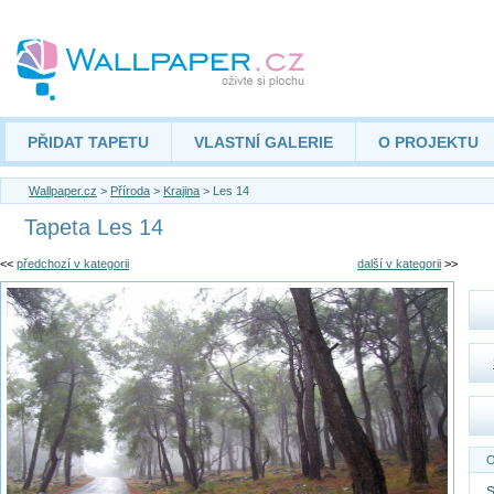
PŘIDAT TAPETU
VLASTNÍ GALERIE
O PROJEKTU
Wallpaper.cz
>
Příroda
>
Krajina
> Les 14
Tapeta Les 14
<<
předchozí v kategorii
další v kategorii
>>
O
S