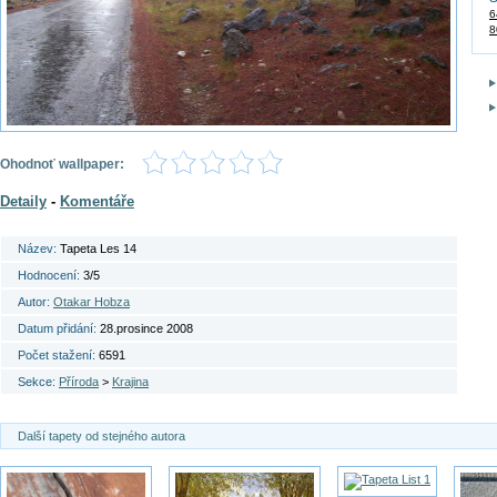
6
8
Ohodnoť wallpaper:
Detaily
-
Komentáře
Název:
Tapeta Les 14
Hodnocení:
3/5
Autor:
Otakar Hobza
Datum přidání:
28.prosince 2008
Počet stažení:
6591
Sekce:
Příroda
>
Krajina
Další tapety od stejného autora