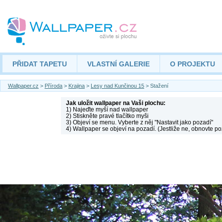
PŘIDAT TAPETU
VLASTNÍ GALERIE
O PROJEKTU
Wallpaper.cz
>
Příroda
>
Krajina
>
Lesy nad Kunčinou 15
> Stažení
Jak uložit wallpaper na Vaši plochu:
1) Najeďte myší nad wallpaper
2) Stiskněte pravé tlačítko myši
3) Objeví se menu. Vyberte z něj "Nastavit jako pozadí"
4) Wallpaper se objeví na pozadí. (Jestliže ne, obnovte po