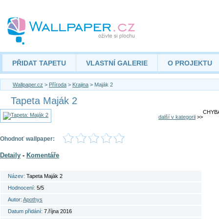
PŘIDAT TAPETU
VLASTNÍ GALERIE
O PROJEKTU
Wallpaper.cz
>
Příroda
>
Krajina
> Maják 2
Tapeta Maják 2
CHYBA
další v kategorii
>>
Ohodnoť wallpaper:
Detaily
-
Komentáře
Název:
Tapeta Maják 2
Hodnocení:
5/5
Autor:
Apothys
Datum přidání:
7.října 2016