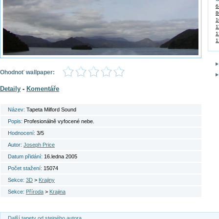
6
8
1
1
1
1
Ohodnoť wallpaper:
Detaily
-
Komentáře
Název:
Tapeta Milford Sound
Popis:
Profesionálně vyfocené nebe.
Hodnocení:
3/5
Autor:
Joseph Price
Datum přidání:
16.ledna 2005
Počet stažení:
15074
Sekce:
3D
>
Krajiny
Sekce:
Příroda
>
Krajina
Další tapety od stejného autora