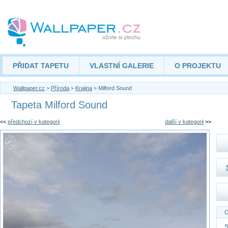
PŘIDAT TAPETU
VLASTNÍ GALERIE
O PROJEKTU
Wallpaper.cz
>
Příroda
>
Krajina
> Milford Sound
Tapeta Milford Sound
<<
předchozí v kategorii
další v kategorii
>>
O
S