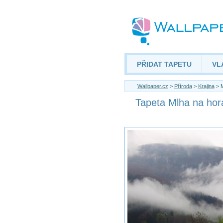
PŘIDAT TAPETU
VL
Wallpaper.cz
>
Příroda
>
Krajina
> M
Tapeta Mlha na hor