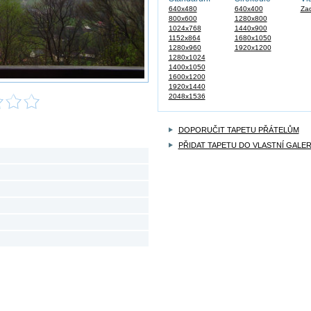
640x480
640x400
Zad
800x600
1280x800
1024x768
1440x900
1152x864
1680x1050
1280x960
1920x1200
1280x1024
1400x1050
1600x1200
1920x1440
2048x1536
DOPORUČIT TAPETU PŘÁTELŮM
PŘIDAT TAPETU DO VLASTNÍ GALER