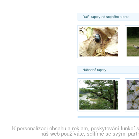
Další tapety od stejného autora
Náhodné tapety
K personalizaci obsahu a reklam, poskytování funkcí 
Copyright 2000 -
Wallpaper.cz, vše
náš web používáte, sdílíme se svými partn