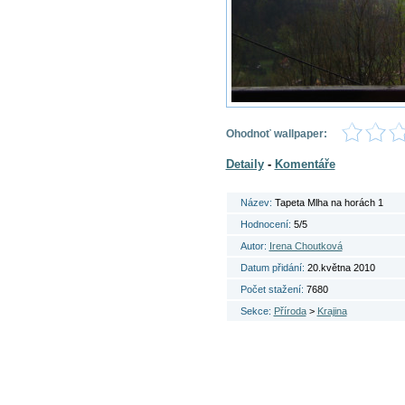
Ohodnoť wallpaper:
Detaily
-
Komentáře
Název:
Tapeta Mlha na horách 1
Hodnocení:
5/5
Autor:
Irena Choutková
Datum přidání:
20.května 2010
Počet stažení:
7680
Sekce:
Příroda
>
Krajina