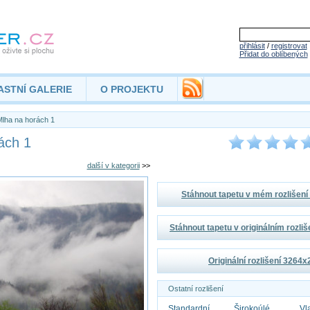
přihlásit
/
registrovat
Přidat do oblíbených
ASTNÍ GALERIE
O PROJEKTU
lha na horách 1
ách 1
další v kategorii
>>
Stáhnout tapetu v mém rozlišen
Stáhnout tapetu v originálním rozli
Originální rozlišení 3264
Ostatní rozlišení
Standardní
Širokoúlé
Vl