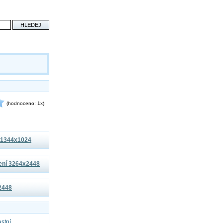
(hodnoceno: 1x)
í 1344x1024
šení 3264x2448
x2448
astní