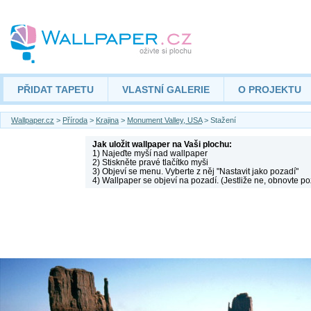
PŘIDAT TAPETU
VLASTNÍ GALERIE
O PROJEKTU
Wallpaper.cz
>
Příroda
>
Krajina
>
Monument Valley, USA
> Stažení
Jak uložit wallpaper na Vaši plochu:
1) Najeďte myší nad wallpaper
2) Stiskněte pravé tlačítko myši
3) Objeví se menu. Vyberte z něj "Nastavit jako pozadí"
4) Wallpaper se objeví na pozadí. (Jestliže ne, obnovte po