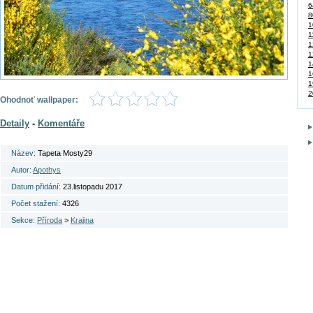
6
8
1
1
1
1
1
1
1
2
Ohodnoť wallpaper:
Detaily
-
Komentáře
Název:
Tapeta Mosty29
Autor:
Apothys
Datum přidání:
23.listopadu 2017
Počet stažení:
4326
Sekce:
Příroda
>
Krajina