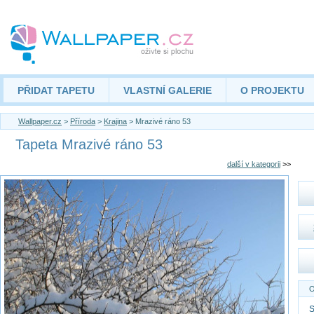
PŘIDAT TAPETU
VLASTNÍ GALERIE
O PROJEKTU
Wallpaper.cz
>
Příroda
>
Krajina
> Mrazivé ráno 53
Tapeta Mrazivé ráno 53
další v kategorii
>>
O
S