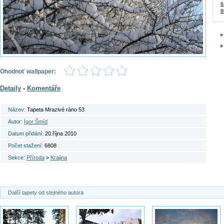
6
8
Ohodnoť wallpaper:
Detaily
-
Komentáře
Název:
Tapeta Mrazivé ráno 53
Autor:
Igor Šmíd
Datum přidání:
20.října 2010
Počet stažení:
6808
Sekce:
Příroda
>
Krajina
Další tapety od stejného autora