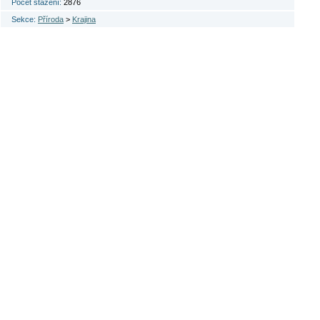
Počet stažení:
2876
Sekce:
Příroda
>
Krajina