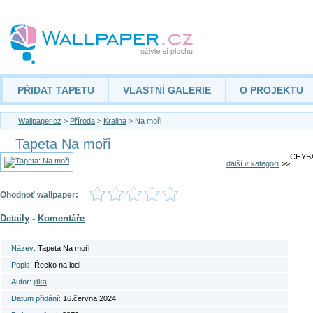
PŘIDAT TAPETU
VLASTNÍ GALERIE
O PROJEKTU
Wallpaper.cz
>
Příroda
>
Krajina
> Na moři
Tapeta Na moři
CHYBA
další v kategorii
>>
Ohodnoť wallpaper:
Detaily
-
Komentáře
Název:
Tapeta Na moři
Popis:
Řecko na lodi
Autor:
jitka
Datum přidání:
16.června 2024