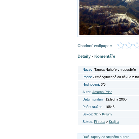
Ohodnoť wallpaper:
Detaily
-
Komentáře
Název:
Tapeta Nahoře v troposféře
Popis:
Země vyfocená od někud z tro
Hodnocení:
3/5
Autor:
Joseph Price
Datum přidání:
12.ledna 2005
Počet stažení:
16846
Sekce:
3D
>
Krajiny
Sekce:
Příroda
>
Krajina
Další tapety od stejného autora