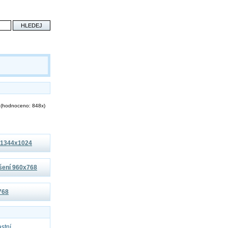
(hodnoceno: 848x)
í 1344x1024
išení 960x768
x768
astní