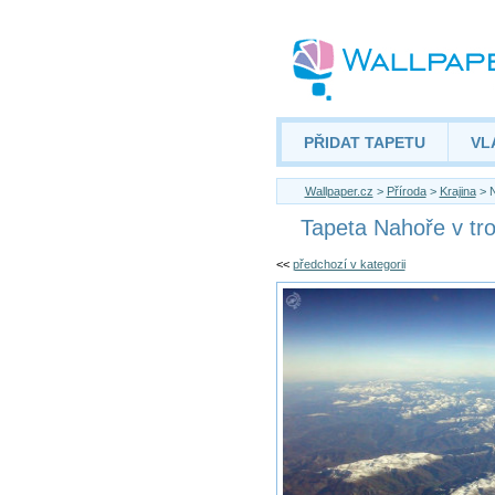
PŘIDAT TAPETU
VL
Wallpaper.cz
>
Příroda
>
Krajina
> N
Tapeta Nahoře v tr
<<
předchozí v kategorii