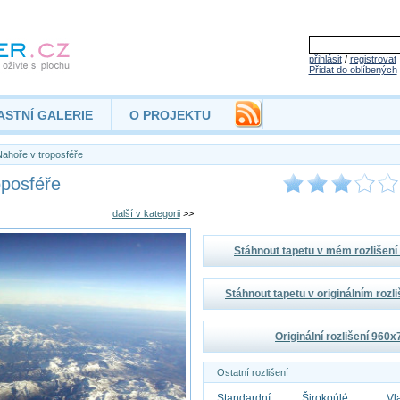
přihlásit
/
registrovat
Přidat do oblíbených
ASTNÍ GALERIE
O PROJEKTU
ahoře v troposféře
oposféře
další v kategorii
>>
Stáhnout tapetu v mém rozlišen
Stáhnout tapetu v originálním rozl
Originální rozlišení 960
Ostatní rozlišení
Standardní
Širokoúlé
Vl