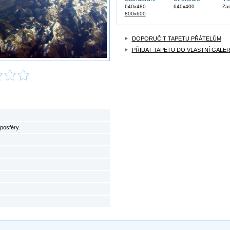
640x480
640x400
Zad
800x600
DOPORUČIT TAPETU PŘÁTELŮM
PŘIDAT TAPETU DO VLASTNÍ GALER
posféry.