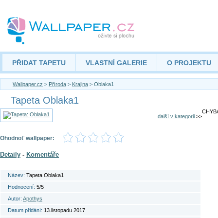
PŘIDAT TAPETU
VLASTNÍ GALERIE
O PROJEKTU
Wallpaper.cz
>
Příroda
>
Krajina
> Oblaka1
Tapeta Oblaka1
CHYBA
další v kategorii
>>
Ohodnoť wallpaper:
Detaily
-
Komentáře
Název:
Tapeta Oblaka1
Hodnocení:
5/5
Autor:
Apothys
Datum přidání:
13.listopadu 2017