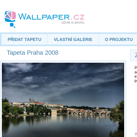
PŘIDAT TAPETU
VLASTNÍ GALERIE
O PROJEKTU
Tapeta Praha 2008
P
a
e
p
p