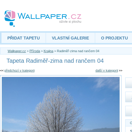
PŘIDAT TAPETU
VLASTNÍ GALERIE
O PROJEKTU
Wallpaper.cz
>
Příroda
>
Krajina
> Radiměř-zima nad rančem 04
Tapeta Radiměř-zima nad rančem 04
<<
předchozí v kategorii
další v kategorii
>>
O
S