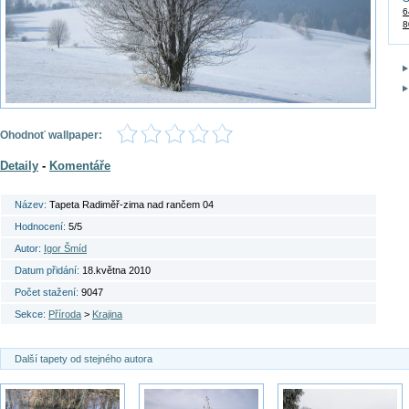
6
8
Ohodnoť wallpaper:
Detaily
-
Komentáře
Název:
Tapeta Radiměř-zima nad rančem 04
Hodnocení:
5/5
Autor:
Igor Šmíd
Datum přidání:
18.května 2010
Počet stažení:
9047
Sekce:
Příroda
>
Krajina
Další tapety od stejného autora