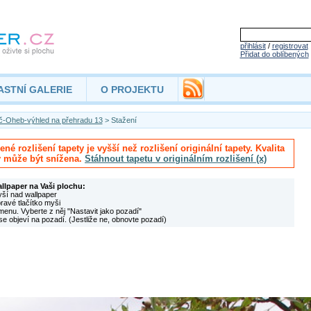
přihlásit
/
registrovat
Přidat do oblíbených
ASTNÍ GALERIE
O PROJEKTU
č-Oheb-výhled na přehradu 13
> Stažení
né rozlišení tapety je vyšší než rozlišení originální tapety. Kvalita
y může být snížena.
Stáhnout tapetu v originálním rozlišení (x)
allpaper na Vaši plochu:
yší nad wallpaper
pravé tlačítko myši
menu. Vyberte z něj "Nastavit jako pozadí"
se objeví na pozadí. (Jestliže ne, obnovte pozadí)