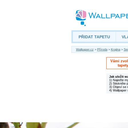
PŘIDAT TAPETU
VL
Wallpaper.cz
>
Příroda
>
Krajina
>
Se
Vámi zvole
tapet
Jak uložit w
1) Najeďte m
2) Stiskněte 
3) Objeví se 
4) Wallpaper 