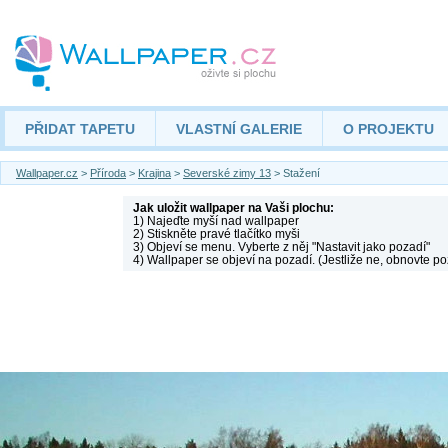
PŘIDAT TAPETU
VLASTNÍ GALERIE
O PROJEKTU
Wallpaper.cz
>
Příroda
>
Krajina
>
Severské zimy 13
> Stažení
Jak uložit wallpaper na Vaši plochu:
1) Najeďte myší nad wallpaper
2) Stiskněte pravé tlačítko myši
3) Objeví se menu. Vyberte z něj "Nastavit jako pozadí"
4) Wallpaper se objeví na pozadí. (Jestliže ne, obnovte po