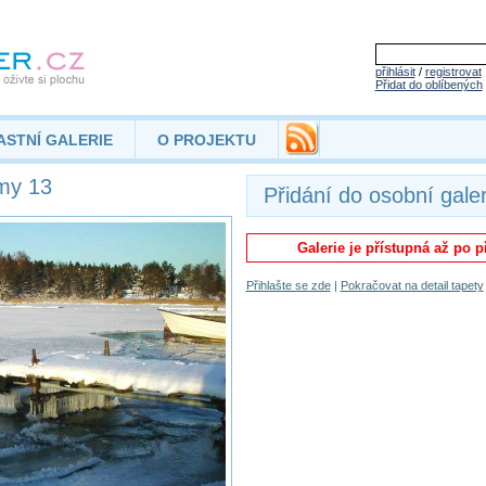
přihlásit
/
registrovat
Přidat do oblíbených
ASTNÍ GALERIE
O PROJEKTU
my 13
Přidání do osobní galer
Galerie je přístupná až po p
Přihlašte se zde
|
Pokračovat na detail tapety