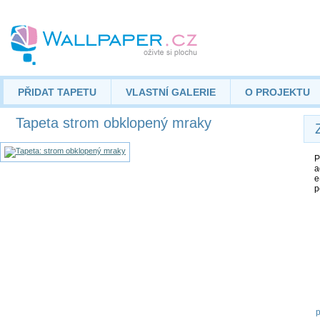
PŘIDAT TAPETU
VLASTNÍ GALERIE
O PROJEKTU
Tapeta strom obklopený mraky
P
a
e
p
p