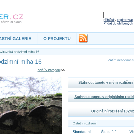
přihlásit
/
registrovat
Přidat do oblíbených
ASTNÍ GALERIE
O PROJEKTU
vitavská podzimní mlha 16
odzimní mlha 16
Zatím nehodnoc
další v kategorii
>>
Stáhnout tapetu v mém rozlišen
Stáhnout tapetu v originálním rozl
Originální rozlišení 1024
Ostatní rozlišení
Standardní
Širokoúlé
Vl