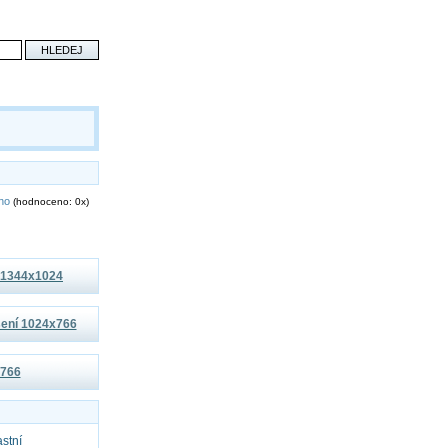
eno
(hodnoceno: 0x)
í 1344x1024
išení 1024x766
x766
astní