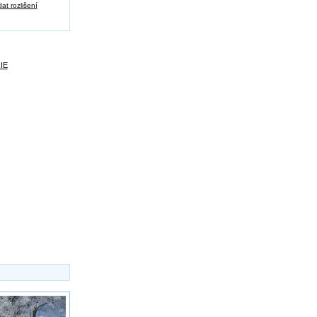
at rozlišení
IE