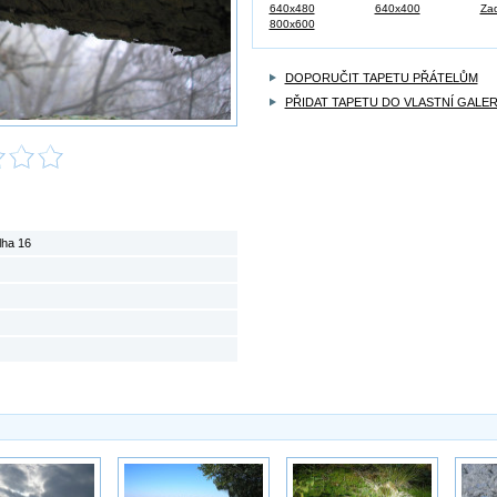
640x480
640x400
Zad
800x600
DOPORUČIT TAPETU PŘÁTELŮM
PŘIDAT TAPETU DO VLASTNÍ GALER
lha 16