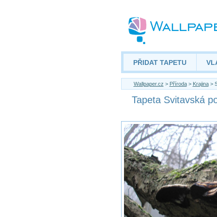
PŘIDAT TAPETU
VL
Wallpaper.cz
>
Příroda
>
Krajina
> S
Tapeta Svitavská p