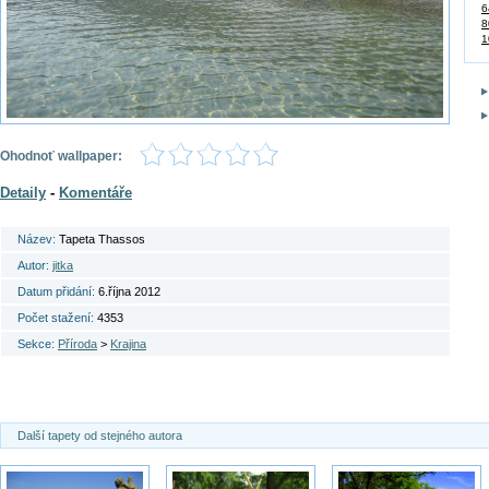
6
8
1
Ohodnoť wallpaper:
Detaily
-
Komentáře
Název:
Tapeta Thassos
Autor:
jitka
Datum přidání:
6.října 2012
Počet stažení:
4353
Sekce:
Příroda
>
Krajina
Další tapety od stejného autora