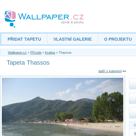
PŘIDAT TAPETU
VLASTNÍ GALERIE
O PROJEKTU
Wallpaper.cz
>
Příroda
>
Krajina
> Thassos
Tapeta Thassos
další v kategorii
>>
O
S