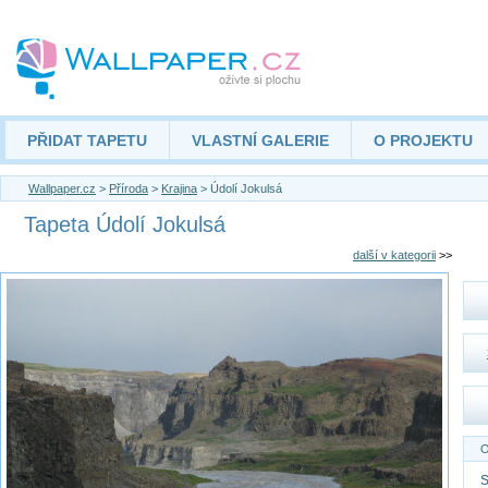
PŘIDAT TAPETU
VLASTNÍ GALERIE
O PROJEKTU
Wallpaper.cz
>
Příroda
>
Krajina
> Údolí Jokulsá
Tapeta Údolí Jokulsá
další v kategorii
>>
O
S