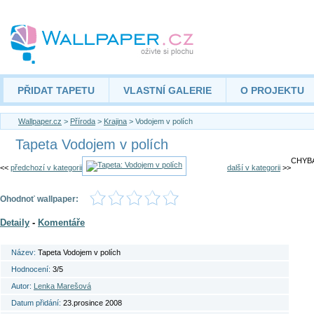
PŘIDAT TAPETU
VLASTNÍ GALERIE
O PROJEKTU
Wallpaper.cz
>
Příroda
>
Krajina
> Vodojem v polích
Tapeta Vodojem v polích
CHYBA
<<
předchozí v kategorii
další v kategorii
>>
Ohodnoť wallpaper:
Detaily
-
Komentáře
Název:
Tapeta Vodojem v polích
Hodnocení:
3/5
Autor:
Lenka Marešová
Datum přidání:
23.prosince 2008