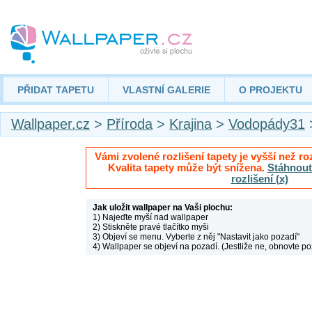
PŘIDAT TAPETU
VLASTNÍ GALERIE
O PROJEKTU
Wallpaper.cz
>
Příroda
>
Krajina
>
Vodopády31
Vámi zvolené rozlišení tapety je vyšší než roz
Kvalita tapety může být snížena.
Stáhnout 
rozlišení (x)
Jak uložit wallpaper na Vaši plochu:
1) Najeďte myší nad wallpaper
2) Stiskněte pravé tlačítko myši
3) Objeví se menu. Vyberte z něj "Nastavit jako pozadí"
4) Wallpaper se objeví na pozadí. (Jestliže ne, obnovte po