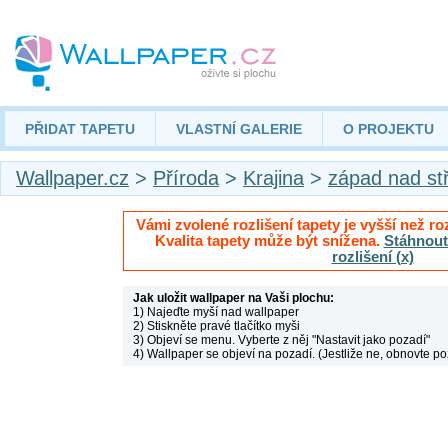
PŘIDAT TAPETU
VLASTNÍ GALERIE
O PROJEKTU
Wallpaper.cz
>
Příroda
>
Krajina
>
západ nad st
Vámi zvolené rozlišení tapety je vyšší než roz
Kvalita tapety může být snížena.
Stáhnout 
rozlišení (x)
Jak uložit wallpaper na Vaši plochu:
1) Najeďte myší nad wallpaper
2) Stiskněte pravé tlačítko myši
3) Objeví se menu. Vyberte z něj "Nastavit jako pozadí"
4) Wallpaper se objeví na pozadí. (Jestliže ne, obnovte po