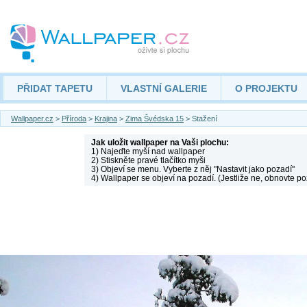
PŘIDAT TAPETU
VLASTNÍ GALERIE
O PROJEKTU
Wallpaper.cz
>
Příroda
>
Krajina
>
Zima Švédska 15
> Stažení
Jak uložit wallpaper na Vaši plochu:
1) Najeďte myší nad wallpaper
2) Stiskněte pravé tlačítko myši
3) Objeví se menu. Vyberte z něj "Nastavit jako pozadí"
4) Wallpaper se objeví na pozadí. (Jestliže ne, obnovte po