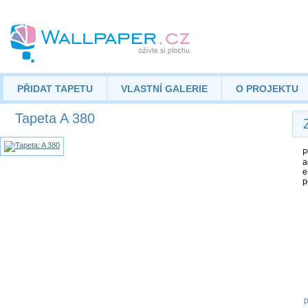
PŘIDAT TAPETU
VLASTNÍ GALERIE
O PROJEKTU
Tapeta A 380
P
a
e
p
p