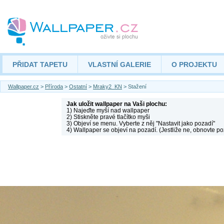
PŘIDAT TAPETU
VLASTNÍ GALERIE
O PROJEKTU
Wallpaper.cz
>
Příroda
>
Ostatní
>
Mraky2_KN
> Stažení
Jak uložit wallpaper na Vaši plochu:
1) Najeďte myší nad wallpaper
2) Stiskněte pravé tlačítko myši
3) Objeví se menu. Vyberte z něj "Nastavit jako pozadí"
4) Wallpaper se objeví na pozadí. (Jestliže ne, obnovte po