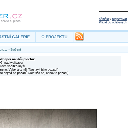
přihlásit
/
registrovat
Přidat do oblíbených
ASTNÍ GALERIE
O PROJEKTU
no...
> Stažení
allpaper na Vaši plochu:
yší nad wallpaper
pravé tlačítko myši
menu. Vyberte z něj "Nastavit jako pozadí"
se objeví na pozadí. (Jestliže ne, obnovte pozadí)