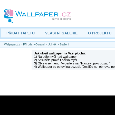
PŘIDAT TAPETU
VLASTNÍ GALERIE
O PROJEKTU
Wallpaper.cz
>
Příroda
>
Ostatní
>
Úplněk
> Stažení
Jak uložit wallpaper na Vaši plochu:
1) Najeďte myší nad wallpaper
2) Stiskněte pravé tlačítko myši
3) Objeví se menu. Vyberte z něj "Nastavit jako pozadí"
4) Wallpaper se objeví na pozadí. (Jestliže ne, obnovte po