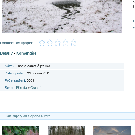
6
8
Ohodnoť wallpaper:
Detaily
-
Komentáře
Název:
Tapeta Zamrzlé jezírko
Datum přidání:
23.března 2011
Počet stažení:
3083
Sekce:
Příroda
>
Ostatní
Další tapety od stejného autora