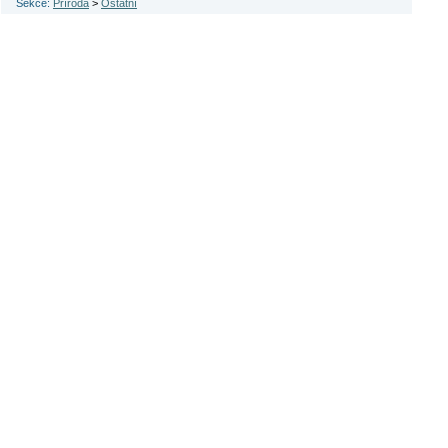
Sekce:
Příroda
>
Ostatní