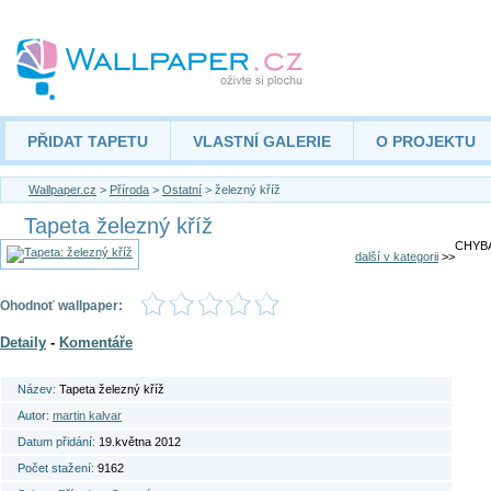
PŘIDAT TAPETU
VLASTNÍ GALERIE
O PROJEKTU
Wallpaper.cz
>
Příroda
>
Ostatní
> železný kříž
Tapeta železný kříž
CHYBA
další v kategorii
>>
Ohodnoť wallpaper:
Detaily
-
Komentáře
Název:
Tapeta železný kříž
Autor:
martin kalvar
Datum přidání:
19.května 2012
Počet stažení:
9162