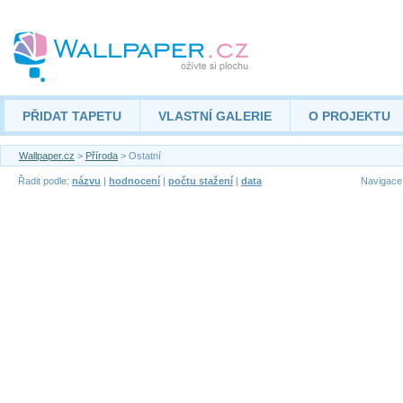
PŘIDAT TAPETU
VLASTNÍ GALERIE
O PROJEKTU
Wallpaper.cz
>
Příroda
> Ostatní
Řadit podle:
názvu
|
hodnocení
|
počtu stažení
|
data
Navigace