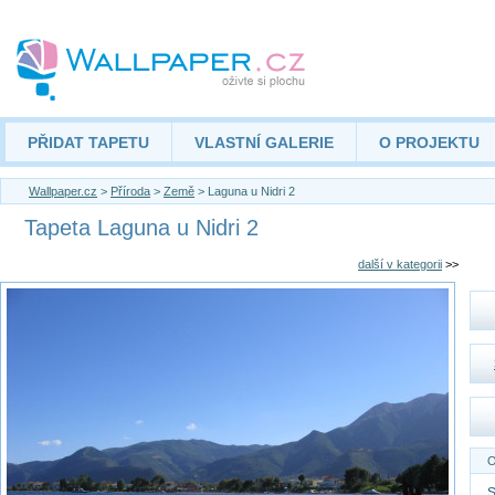
PŘIDAT TAPETU
VLASTNÍ GALERIE
O PROJEKTU
Wallpaper.cz
>
Příroda
>
Země
> Laguna u Nidri 2
Tapeta Laguna u Nidri 2
další v kategorii
>>
O
S