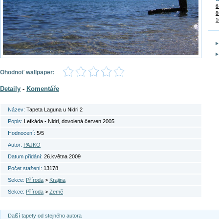
6
8
1
Ohodnoť wallpaper:
Detaily
-
Komentáře
Název:
Tapeta Laguna u Nidri 2
Popis:
Lefkáda - Nidri, dovolená červen 2005
Hodnocení:
5/5
Autor:
PAJKO
Datum přidání:
26.května 2009
Počet stažení:
13178
Sekce:
Příroda
>
Krajina
Sekce:
Příroda
>
Země
Další tapety od stejného autora