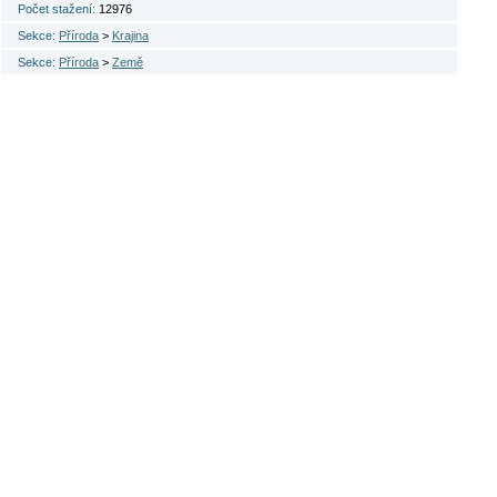
Počet stažení:
12976
Sekce:
Příroda
>
Krajina
Sekce:
Příroda
>
Země