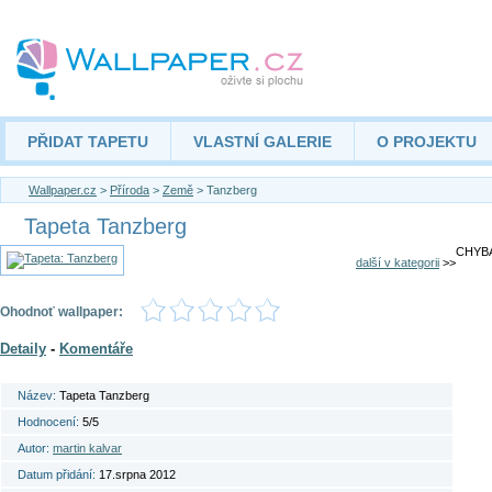
PŘIDAT TAPETU
VLASTNÍ GALERIE
O PROJEKTU
Wallpaper.cz
>
Příroda
>
Země
> Tanzberg
Tapeta Tanzberg
CHYBA
další v kategorii
>>
Ohodnoť wallpaper:
Detaily
-
Komentáře
Název:
Tapeta Tanzberg
Hodnocení:
5/5
Autor:
martin kalvar
Datum přidání:
17.srpna 2012