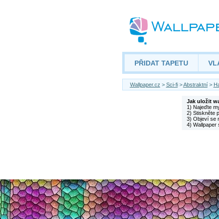
PŘIDAT TAPETU
VL
Wallpaper.cz
>
Sci-fi
>
Abstraktní
>
Ha
Jak uložit w
1) Najeďte m
2) Stiskněte 
3) Objeví se 
4) Wallpaper 