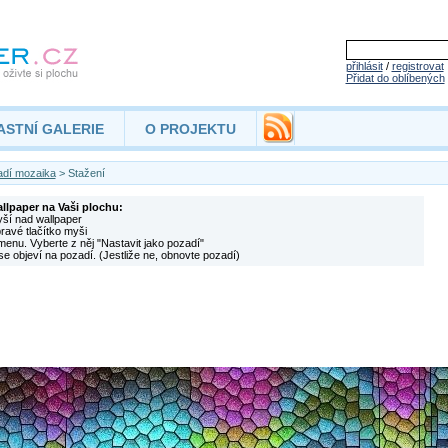
přihlásit
/
registrovat
Přidat do oblíbených
ASTNÍ GALERIE
O PROJEKTU
dí mozaika
> Stažení
allpaper na Vaši plochu:
yší nad wallpaper
pravé tlačítko myši
menu. Vyberte z něj "Nastavit jako pozadí"
se objeví na pozadí. (Jestliže ne, obnovte pozadí)