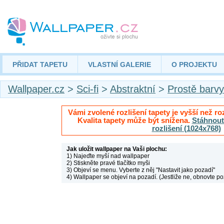
PŘIDAT TAPETU
VLASTNÍ GALERIE
O PROJEKTU
Wallpaper.cz
>
Sci-fi
>
Abstraktní
>
Prostě barvy
Vámi zvolené rozlišení tapety je vyšší než roz
Kvalita tapety může být snížena.
Stáhnout 
rozlišení (1024x768)
Jak uložit wallpaper na Vaši plochu:
1) Najeďte myší nad wallpaper
2) Stiskněte pravé tlačítko myši
3) Objeví se menu. Vyberte z něj "Nastavit jako pozadí"
4) Wallpaper se objeví na pozadí. (Jestliže ne, obnovte po