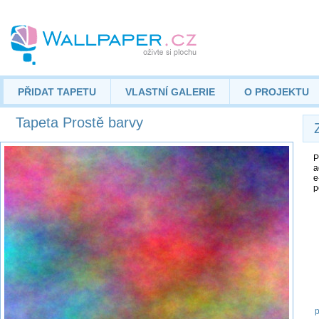
PŘIDAT TAPETU
VLASTNÍ GALERIE
O PROJEKTU
Tapeta Prostě barvy
P
a
e
p
p