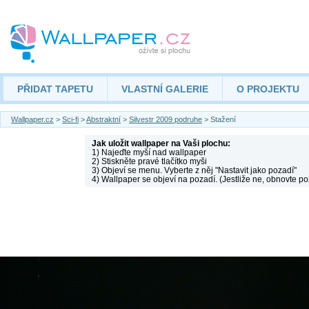
PŘIDAT TAPETU
VLASTNÍ GALERIE
O PROJEKTU
Wallpaper.cz
>
Sci-fi
>
Abstraktní
>
Silvestr 2009 podruhe
> Stažení
Jak uložit wallpaper na Vaši plochu:
1) Najeďte myší nad wallpaper
2) Stiskněte pravé tlačítko myši
3) Objeví se menu. Vyberte z něj "Nastavit jako pozadí"
4) Wallpaper se objeví na pozadí. (Jestliže ne, obnovte po