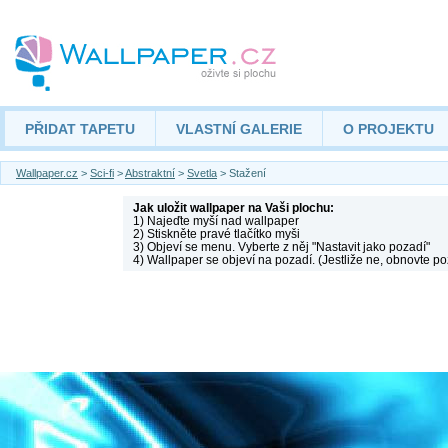
PŘIDAT TAPETU
VLASTNÍ GALERIE
O PROJEKTU
Wallpaper.cz
>
Sci-fi
>
Abstraktní
>
Svetla
> Stažení
Jak uložit wallpaper na Vaši plochu:
1) Najeďte myší nad wallpaper
2) Stiskněte pravé tlačítko myši
3) Objeví se menu. Vyberte z něj "Nastavit jako pozadí"
4) Wallpaper se objeví na pozadí. (Jestliže ne, obnovte po