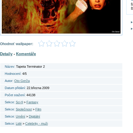
6
8
Ohodnoť wallpaper:
Detaily
-
Komentáře
Název:
Tapeta Terminator 2
Hodnocení:
4/5
Autor:
Oto Gerža
Datum přidání:
22.března 2009
Počet stažení:
44138
Sekce:
Sci-fi
>
Fantasy
Sekce:
Společnost
>
Film
Sekce:
Umění
>
Digitální
Sekce:
Lidé
>
Celebrity - muži