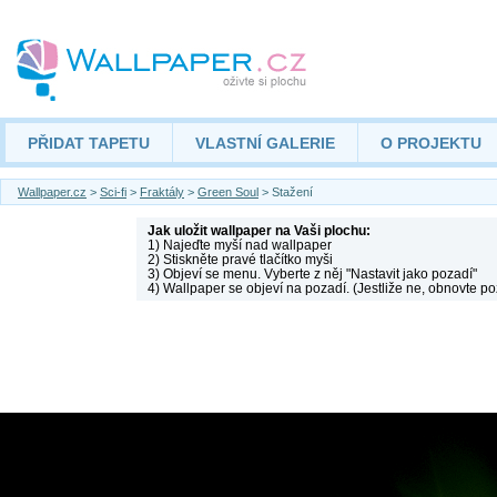
PŘIDAT TAPETU
VLASTNÍ GALERIE
O PROJEKTU
Wallpaper.cz
>
Sci-fi
>
Fraktály
>
Green Soul
> Stažení
Jak uložit wallpaper na Vaši plochu:
1) Najeďte myší nad wallpaper
2) Stiskněte pravé tlačítko myši
3) Objeví se menu. Vyberte z něj "Nastavit jako pozadí"
4) Wallpaper se objeví na pozadí. (Jestliže ne, obnovte po