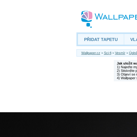
PŘIDAT TAPETU
VL
Wallpaper.cz
>
Sci-fi
>
Vesmír
>
Úplně
Jak uložit w
1) Najeďte m
2) Stiskněte 
3) Objeví se 
4) Wallpaper 