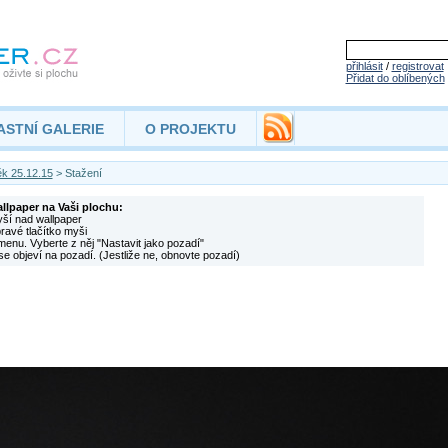
přihlásit
/
registrovat
Přidat do oblíbených
ASTNÍ GALERIE
O PROJEKTU
k 25.12.15
> Stažení
allpaper na Vaši plochu:
yší nad wallpaper
pravé tlačítko myši
menu. Vyberte z něj "Nastavit jako pozadí"
se objeví na pozadí. (Jestliže ne, obnovte pozadí)