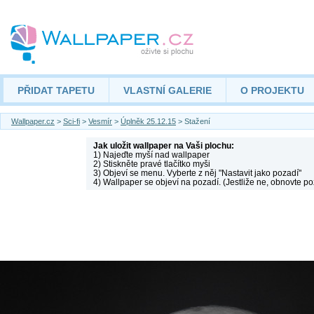
PŘIDAT TAPETU
VLASTNÍ GALERIE
O PROJEKTU
Wallpaper.cz
>
Sci-fi
>
Vesmír
>
Úplněk 25.12.15
> Stažení
Jak uložit wallpaper na Vaši plochu:
1) Najeďte myší nad wallpaper
2) Stiskněte pravé tlačítko myši
3) Objeví se menu. Vyberte z něj "Nastavit jako pozadí"
4) Wallpaper se objeví na pozadí. (Jestliže ne, obnovte po